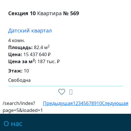
Секция 10
Квартира
№ 569
Датский квартал
4 комн.
2
Площадь:
82.4 м
Цена:
15 437 640 ₽
2
Цена за м
:
187 тыс. ₽
Этаж:
10
Свободна
/search/index?
Предыдущая
1
2
3
4
5
6
7
8
9
10
Следующая
page=5&loaded=1
О нас